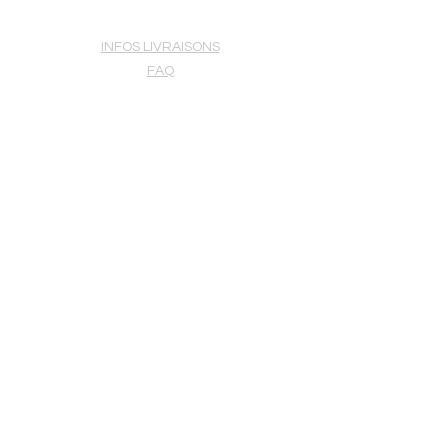
INFOS LIVRAISONS
FAQ
POLITIQUE DE COOKIES
MENTIONS LÉGALES
Titre 1
INFOS GÉNÉRALES