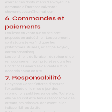
exercer ces droits, merci d’envoyer une
demande à l’adresse suivante :
cheyennecesar@hotmail.com
.
6. Commandes et
paiements
Les livres en vente sur ce site sont
proposés en autoédition. Les paiements
sont sécurisés via [indiquer les
plateformes utilisées, ex. Stripe, PayPal,
cartes bancaires].
Les conditions de livraison, de retour et de
remboursement sont précisées dans les
Conditions Générales de Vente (CGV)
accessibles sur ce site.
7. Responsabilité
Cheyenne César s’efforce d’assurer
l’exactitude et la mise à jour des
informations publiées sur ce site. Toutefois,
elle ne saurait être tenue responsable des
erreurs, omissions ou des éventuelles
indisponibilités du site.