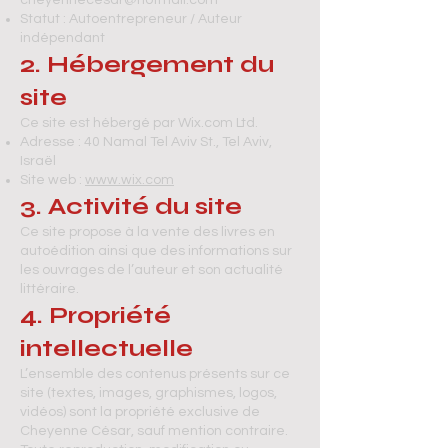
cheyennecesar@hotmail.com
Statut : Autoentrepreneur / Auteur
indépendant
2. Hébergement du
site
Ce site est hébergé par Wix.com Ltd.
Adresse : 40 Namal Tel Aviv St., Tel Aviv,
Israël
Site web :
www.wix.com
3. Activité du site
Ce site propose à la vente des livres en
autoédition ainsi que des informations sur
les ouvrages de l’auteur et son actualité
littéraire.
4. Propriété
intellectuelle
L’ensemble des contenus présents sur ce
site (textes, images, graphismes, logos,
vidéos) sont la propriété exclusive de
Cheyenne César, sauf mention contraire.