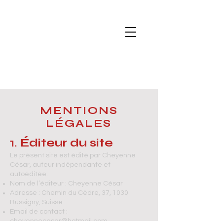
MENTIONS
LÉGALES
1. Éditeur du site
Le présent site est édité par Cheyenne
César, auteur indépendante et
autoéditée.
Nom de l’éditeur : Cheyenne César
Adresse : Chemin du Cèdre, 37, 1030
Bussigny, Suisse
Email de contact :