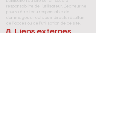
L’utilisation du site se fait sous la
responsabilité de l’utilisateur. L’éditeur ne
pourra être tenu responsable de
dommages directs ou indirects résultant
de l’accès ou de l’utilisation de ce site.
8. Liens externes
Ce site peut contenir des liens vers des
sites tiers (Amazon, réseaux sociaux, etc.).
Cheyenne César ne saurait être tenue
responsable du contenu de ces sites
externes ni de leurs pratiques en matière
de protection des données.
9. Modification des
mentions légales
Cheyenne César se réserve le droit de
modifier ces mentions légales à tout
moment. Les utilisateurs sont invités à les
consulter régulièrement.
INFOS LIVRAISONS