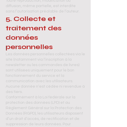
Toute reproduction, modification ou
diffusion, même partielle, est interdite
sans l’autorisation préalable de l’auteur.
5. Collecte et
traitement des
données
personnelles
Les données personnelles collectées via le
site (notamment via l’inscription à la
newsletter ou les commandes de livres)
sont utilisées uniquement pour le bon
fonctionnement du service et la
communication avec les utilisateurs.
Aucune donnée n’est cédée ni revendue à
des tiers.
Conformément à la Loi fédérale sur la
protection des données (LPD) et au
Règlement Général sur la Protection des
Données (RGPD), les utilisateurs disposent
d’un droit d’accès, de rectification et de
suppression de leurs données. Pour