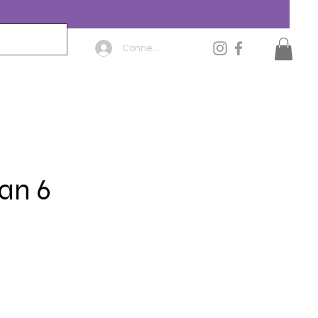
Connexion
an 6
x