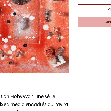
A
Com
ction HobyWan, une série
ixed media encadrés qui ravira