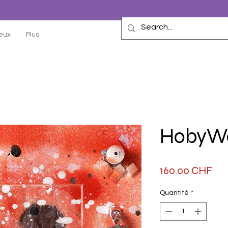
eux
Plus
HobyW
Pri
160.00 CHF
Quantité
*