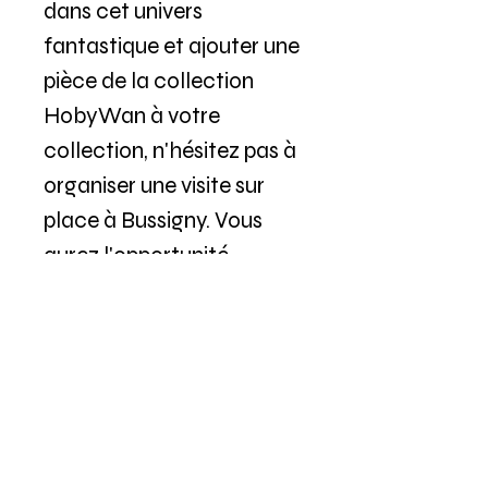
dans cet univers
fantastique et ajouter une
pièce de la collection
HobyWan à votre
collection, n'hésitez pas à
organiser une visite sur
place à Bussigny. Vous
aurez l'opportunité
d'examiner de près
chaque tableau, de
ressentir la magie de Star
Wars et de repartir avec
un morceau de cette
galaxie légendaire. De