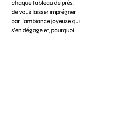
chaque tableau de près,
de vous laisser imprégner
par l'ambiance joyeuse qui
s'en dégage et, pourquoi
pas, de repartir avec un
morceau de cette énergie
positive. De plus, pour
votre confort, les tableaux
peuvent être retirés sur
place ou livrés
gratuitement par la poste.
Plongez dans l'univers
pétillant et réjouissant de
la collection PiPopKa et